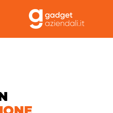
IN
IONE